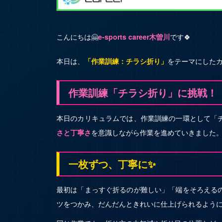
こんにちは🤗
e-sports career木曽川
です🍀
本日は、
「作業訓練：チラシ折り」
をテーマにしたカ
作業訓練「チラシ折り」に挑戦！
本日のカリキュラムでは、作業訓練の一環として「
さと丁寧さ
を意識しながら作業を進めていきました
一枚ずつ、丁寧に✨
最初は「まっすぐ折るのが難しい」「端をそろえる
ツをつかみ、だんだんときれいに仕上げられるように