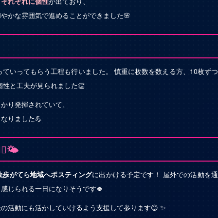
、
それぞれに個性
が出ており、
やかな雰囲気で進めることができました🌸
っていってもらう工程も行いました。 慎重に枚数を数える方、10枚ず
個性と工夫が見られました👏
っかり発揮されていて、
なりました💪
🌤️
散歩がてら地域へポスティング
に出かける予定です！ 屋外での活動を
感じられる一日になりそうです🍀
の活動にも活かしていけるよう支援して参ります😊 ✨