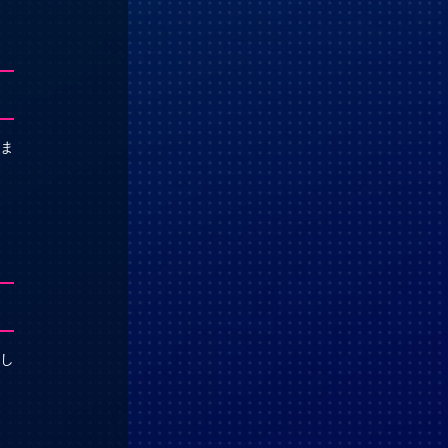
つま
通し