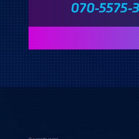
070-5575-
© e-sports career.