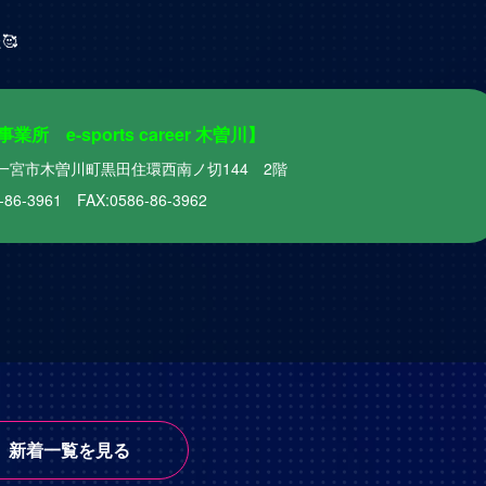
🥰
所 e-sports career 木曽川】
知県一宮市木曽川町黒田住環西南ノ切144 2階
-86-3961 FAX:0586-86-3962
新着一覧を見る