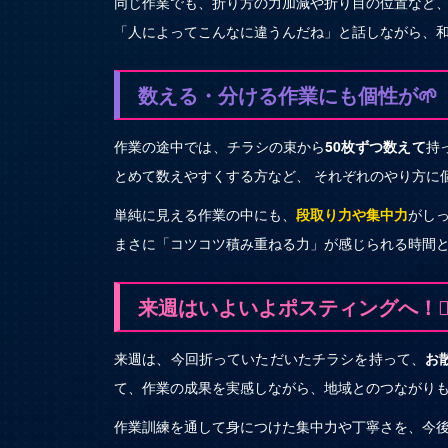
同じ作業でも、折り方の力加減や折り目の位置など
「人によってこんなに違うんだね」と話しながら、和
数える・分ける作業にも個性が🌱
作業の途中では、チラシの束から
50枚ずつ数えて
持
とめて数えやすくする方など、 それぞれのやり方に
単純に見える作業の中にも、
段取り力や集中力
がし
まさに「コツコツ積み重ねる力」が感じられる時間と
来週はいよいよポスティングへ！🚶‍♂️
来週は、今回折っていただいたチラシを持って、
お
て、作業の成果を実感しながら、地域とのつながりも
作業訓練を通して身につけた集中力や丁寧さを、今後