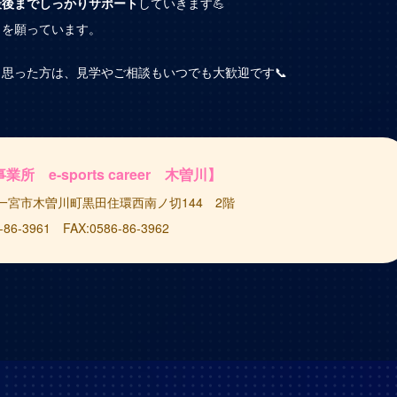
最後までしっかりサポート
していきます💪
とを願っています。
思った方は、見学やご相談もいつでも大歓迎です📞
 e-sports career 木曽川】
知県一宮市木曽川町黒田住環西南ノ切144 2階
-86-3961 FAX:0586-86-3962