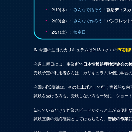
2/19(木) ：
みんなで話そう
「
就活ディスカ
2/20(金) ：
みんなで作ろう
「
パンフレット
2/21(土) ：
検定日
📝 今週の注目のカリキュラムは2/18（水）の
PC訓練
今週土曜日には、事業所で
日本情報処理検定協会の
受験予定の利用者さんは、カリキュラムや個別学習
今回のPC訓練は、その
仕上げ
として行う実践的な内
試験を受ける方も、受験しない方も一緒に、ショート
知っているだけで作業スピードがぐっと上がる便利
試験直前の最終確認としてはもちろん、
普段の作業