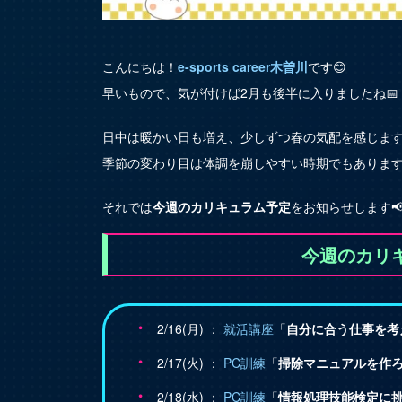
こんにちは！
e-sports career木曽川
です😊
早いもので、気が付けば2月も後半に入りましたね📅
日中は暖かい日も増え、少しずつ春の気配を感じます
季節の変わり目は体調を崩しやすい時期でもあります
それでは
今週のカリキュラム予定
をお知らせします
今週のカリキ
2/16(月) ：
就活講座
「
自分に合う仕事を考
2/17(火) ：
PC訓練
「
掃除マニュアルを作
2/18(水) ：
PC訓練
「
情報処理技能検定に