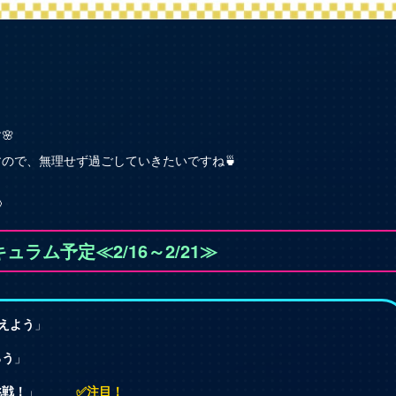
🌸
ので、無理せず過ごしていきたいですね🍵

ュラム予定≪2/16～2/21≫
えよう
」
ろう
」
挑戦！
」
✅注目！