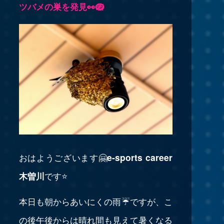
ツバメの巣を発見👀🪺
おはようございます🤗
e-sports career
木曽川
です⭐
本日も朝からあいにくの雨☔ですが、こ
の後午後からは晴れ間も見えて暑くなる