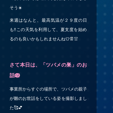
そう☀️
来週はなんと、最高気温が２９度の日
も‼️この天気を利用して、夏支度を始め
るのも良いかもしれませんね👕👖👚
さて本日は、「ツバメの巣」のお
話🪺
事業所からすぐの場所で、ツバメの親子
が雛のお世話をしている姿を撮影しまし
た🥰💕