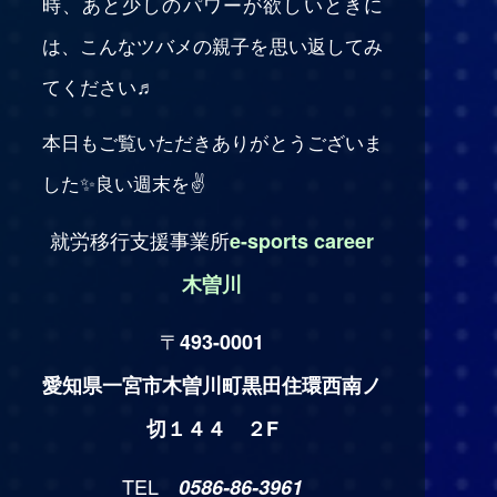
時、あと少しのパワーが欲しいときに
は、こんなツバメの親子を思い返してみ
てください♬
本日もご覧いただきありがとうございま
した✨良い週末を✌️
就労移行支援事業所
e-sports career
木曽川
〒
493-0001
愛知県一宮市木曽川町黒田住環西南ノ
切１４４ ２F
TEL
0586-86-3961